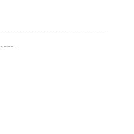
＝＝＝...