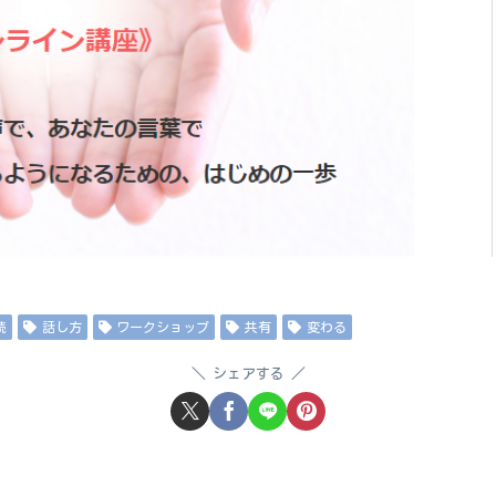
読
話し方
ワークショップ
共有
変わる
シェアする