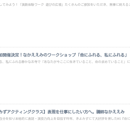
してみよう！「演劇体験ワーク 遊びの広場」たくさんのご参加をいただき、無事に終えるこ
6追加開催決定！なかええみのワークショップ「命にふれる、私にふれる」
る、私にふれる静かなお寺で「あなたが今ここに生きていること、命の求めていること」に出
みずアクティングクラス】表現を仕事にしたい方へ。講師なかええみ
自分を知り本格的に表現・演技力向上を目指す昨年、きよみずにて大好評を博したWS『命にふ