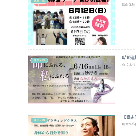
講座・WS
演劇体験
6/1
講座・WS
命にふれ
【きよ
講座・WS
身体から