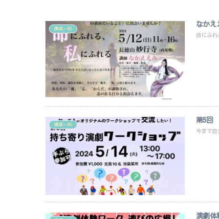
なかえ
講座・WS
命にふれ
第5回
講座・WS
今まで自
演劇体