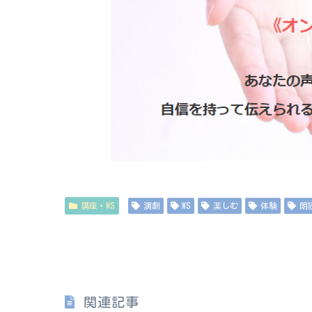
講座・WS
演劇
WS
楽しむ
体験
朗
関連記事