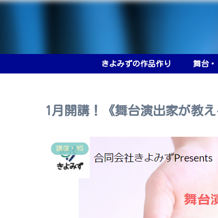
きよみずの作品作り
舞台・
1月開講！《舞台演出家が教
講座・WS