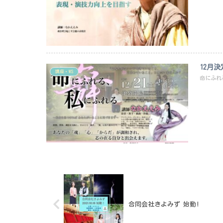
12月
講座・WS
命にふれ
合同会社きよみず 始動!