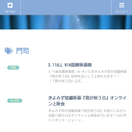
心が育つ、心が潤う演劇を！
Twitter
メニュー
門司
3.11ALL WIN国際映画祭
映画
3.11路地裏映画祭 IN さいたまきよみず初の短編映画
『君が咲う日』招待作品として上映されます！！
（『君が咲う日』公式...
きよみず短編映画『君が咲う日』オンライ
未分類
ン上映会
きよみず初の短編映画『君が咲う日』お家にいながら
気軽に観られるオンライン上映会を行います！2022年
にイギリス・ジェーン...