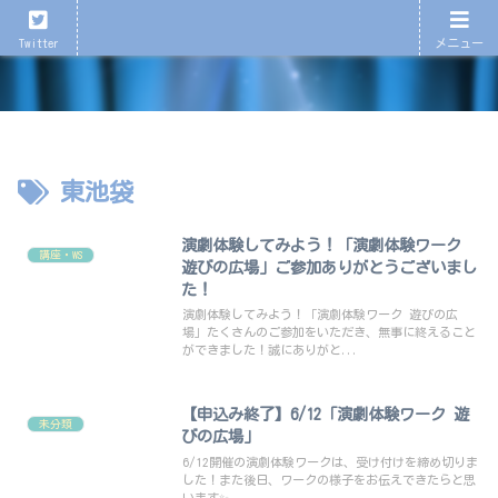
心が育つ、心が潤う演劇を！
Twitter
メニュー
東池袋
演劇体験してみよう！「演劇体験ワーク
講座・WS
遊びの広場」ご参加ありがとうございまし
た！
演劇体験してみよう！「演劇体験ワーク 遊びの広
場」たくさんのご参加をいただき、無事に終えること
ができました！誠にありがと...
【申込み終了】6/12「演劇体験ワーク 遊
未分類
びの広場」
6/12開催の演劇体験ワークは、受け付けを締め切りま
した！また後日、ワークの様子をお伝えできたらと思
います✨