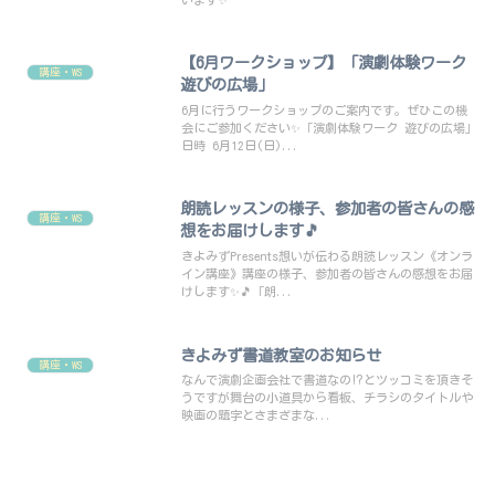
【6月ワークショップ】「演劇体験ワーク
講座・WS
遊びの広場」
6月に行うワークショップのご案内です。ぜひこの機
会にご参加ください✨「演劇体験ワーク 遊びの広場」
日時 6月12日(日)...
朗読レッスンの様子、参加者の皆さんの感
講座・WS
想をお届けします🎵
きよみずPresents想いが伝わる朗読レッスン《オンラ
イン講座》講座の様子、参加者の皆さんの感想をお届
けします✨🎵「朗...
きよみず書道教室のお知らせ
講座・WS
なんで演劇企画会社で書道なの⁉️とツッコミを頂きそ
うですが舞台の小道具から看板、チラシのタイトルや
映画の題字とさまざまな...