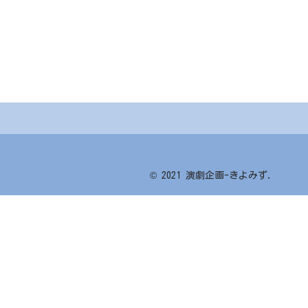
© 2021 演劇企画-きよみず.