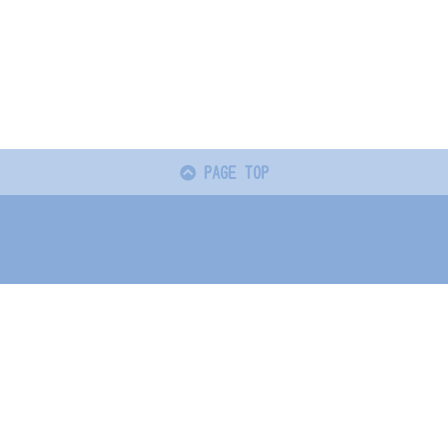
PAGE TOP