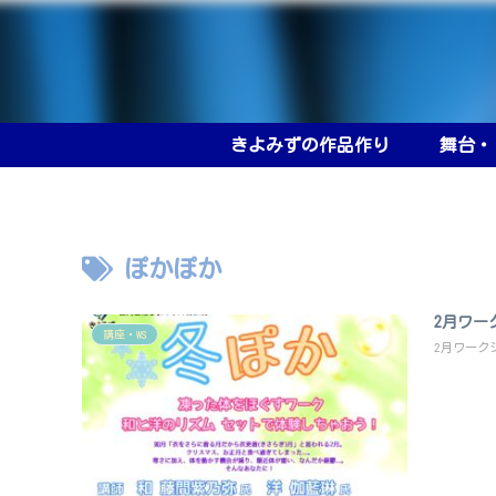
きよみずの作品作り
舞台・
ぽかぽか
2月ワー
講座・WS
2月ワーク