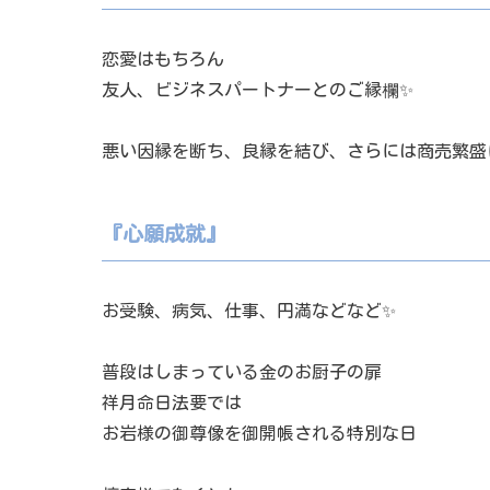
恋愛はもちろん
友人、ビジネスパートナーとのご縁欄✨
悪い因縁を断ち、良縁を結び、さらには商売繁盛
『心願成就』
お受験、病気、仕事、円満などなど✨
普段はしまっている金のお厨子の扉
祥月命日法要では
お岩様の御尊像を御開帳される特別な日