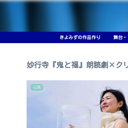
きよみずの作品作り
舞台・
妙行寺『鬼と福』朗読劇×ク
公演