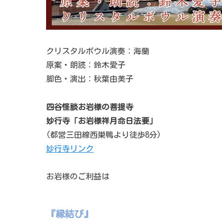
クリスタルボウル演奏：海蘭
原案・朗読：鈴木愛子
脚色・演出：秋葉由美子
四谷怪談お岩様の菩提寺
妙行寺「お岩様祥月命日法要」
(都営三田線西巣鴨より徒歩8分)
妙行寺リンク
お岩様のご利益は
『縁結び』