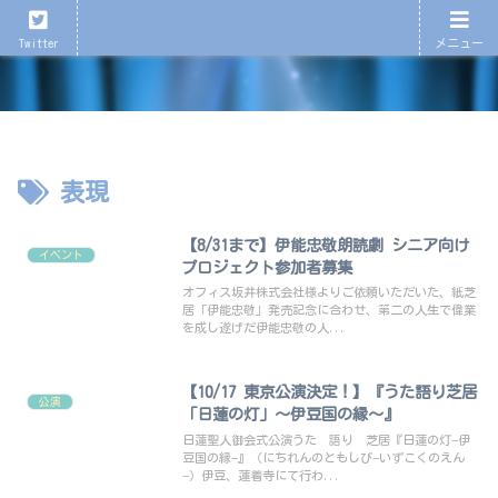
心が育つ、心が潤う演劇を！
Twitter
メニュー
表現
【8/31まで】伊能忠敬朗読劇 シニア向け
イベント
プロジェクト参加者募集
オフィス坂井株式会社様よりご依頼いただいた、紙芝
居「伊能忠敬」発売記念に合わせ、第二の人生で偉業
を成し遂げだ伊能忠敬の人...
【10/17 東京公演決定！】『うた語り芝居
公演
「日蓮の灯」〜伊豆国の縁〜』
日蓮聖人御会式公演うた 語り 芝居『日蓮の灯−伊
豆国の縁−』（にちれんのともしび−いずこくのえん
−）伊豆、蓮着寺にて行わ...