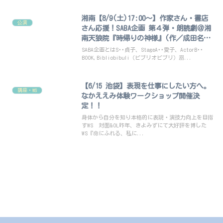
湘南【8/9(土)17:00～】作家さん・書店
公演
さん応援！SABA企画 第４弾・朗読劇＠湘
南天狼院『時帰りの神様』(作／成田名璃
子)
SABA企画とはS･･貞子、StageA･･愛子、ActorB･･
BOOK,Bibliobibuli（ビブリオビブリ）溺...
【6/15 池袋】表現を仕事にしたい方へ。
講座・WS
なかええみ体験ワークショップ開催決
定！！
身体から自分を知り本格的に表現・演技力向上を目指
すWS 対面&OL昨年、きよみずにて大好評を博した
WS『命にふれる、私に...