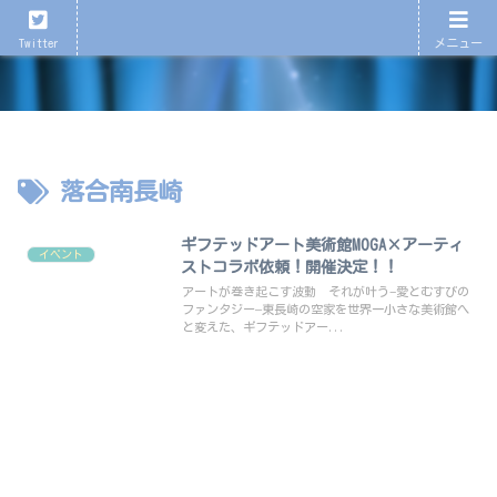
心が育つ、心が潤う演劇を！
Twitter
メニュー
落合南長崎
ギフテッドアート美術館MOGA×アーティ
イベント
ストコラボ依頼！開催決定！！
アートが巻き起こす波動 それが叶う−愛とむすびの
ファンタジー–東長崎の空家を世界一小さな美術館へ
と変えた、ギフテッドアー...