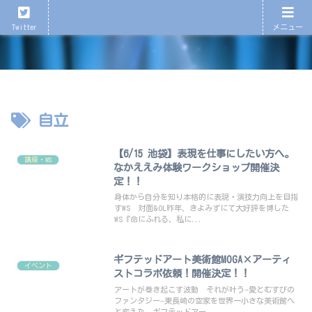
心が育つ、心が潤う演劇を！
Twitter
メニュー
自立
【6/15 池袋】表現を仕事にしたい方へ。
講座・WS
なかええみ体験ワークショップ開催決
定！！
身体から自分を知り本格的に表現・演技力向上を目指
すWS 対面&OL昨年、きよみずにて大好評を博した
WS『命にふれる、私に...
ギフテッドアート美術館MOGA×アーティ
イベント
ストコラボ依頼！開催決定！！
アートが巻き起こす波動 それが叶う−愛とむすびの
ファンタジー–東長崎の空家を世界一小さな美術館へ
と変えた、ギフテッドアー...