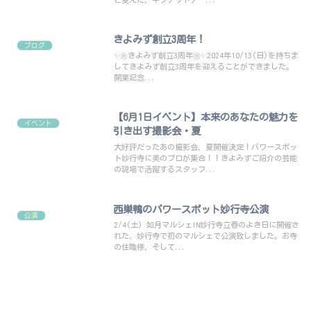
きよみず創立3周年！
ブログ
✨㊗️きよみず創立3周年㊗️✨2024年10/13(日)を持ちま
してきよみず創立3周年を迎えることができました。
開業記念...
【6月1日イベント】本来のあなたの魅力を
イベント
引き出す撮影会・夏
大好評だったあの撮影会、夏開催決定！パワースポッ
ト妙行寺に美のプロが集合！！きよみずご紹介の芸能
の現場で活躍するスタッフ...
西巣鴨のパワースポット妙行寺公演
公演
2/4(土) 如月マルシェIN妙行寺立春のよき日に開催さ
れた、妙行寺で初のマルシェで公演致しました。お寺
の住職様、そして...