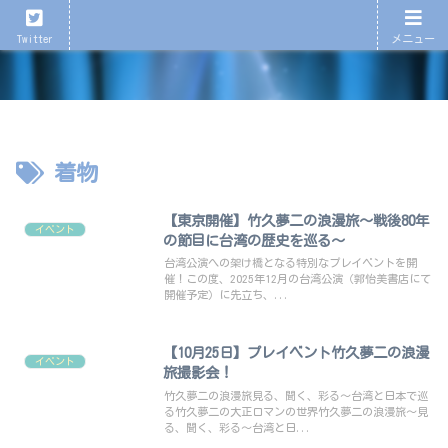
心が育つ、心が潤う演劇を！
Twitter
メニュー
着物
【東京開催】竹久夢二の浪漫旅〜戦後80年
イベント
の節目に台湾の歴史を巡る〜
台湾公演への架け橋となる特別なプレイベントを開
催！この度、2025年12月の台湾公演（郭怡美書店にて
開催予定）に先立ち、...
【10月25日】プレイベント竹久夢二の浪漫
イベント
旅撮影会！
竹久夢二の浪漫旅見る、聞く、彩る〜台湾と日本で巡
る竹久夢二の大正ロマンの世界竹久夢二の浪漫旅〜見
る、聞く、彩る〜台湾と日...