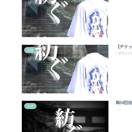
【チケッ
公演
✨チケット
第34回
公演
⋱⠢ ⠔