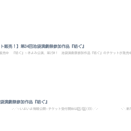
ト販売！】第34回池袋演劇祭参加作品『紡ぐ』
販売中 『紡ぐ』✨きよみ公演、第2弾！ 池袋演劇祭参加作品『紡ぐ』のチケットが発売中
池袋演劇祭参加作品『紡ぐ』
⋰✨いよいよ情報公開✨チケット受付開始は7️⃣/3️⃣(日)⋰⠔ ⠢⋱新たな