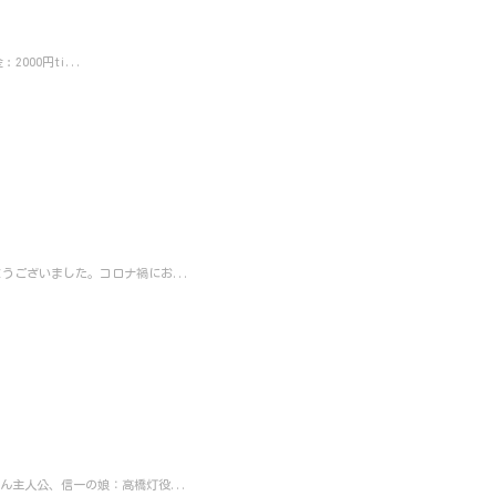
000円ti...
ございました。コロナ禍にお...
主人公、信一の娘：高橋灯役...