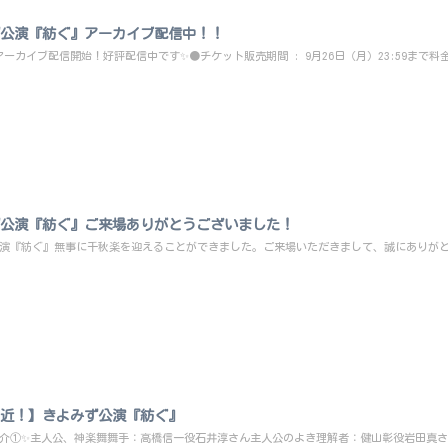
公演『紡ぐ』アーカイブ配信中！！
ーカイブ配信開始！好評配信中です✨●チケット販売期間 : 9月26日（月）23:59まで料金︰2
公演『紡ぐ』ご来場ありがとうございました！
演『紡ぐ』無事に千秋楽を迎えることができました。ご来場いただきまして、誠にありがとう
近！】きよみず公演『紡ぐ』
介①✨主人公、神楽舞舞手：高橋信一役石井淳さん主人公のよき理解者：健山彰役岩田真さん