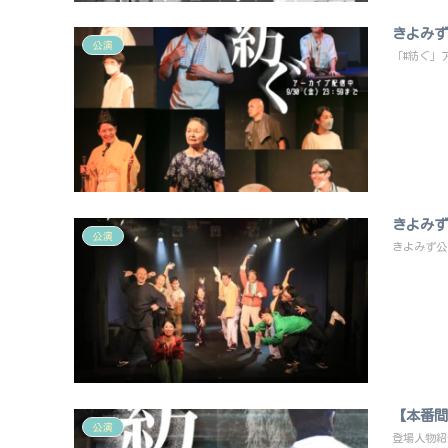
きよみず
公演
「#紡ぐ」ア
きよみず
公演
きよみず公
【本番間
公演
登場人物紹