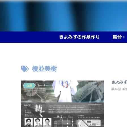
きよみずの作品作り
舞台・
榎並美樹
きよみず
公演
第34回 