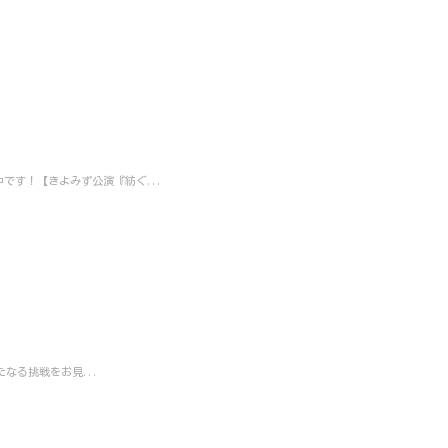
です！【きよみず公演『紡ぐ...
る挑戦をお見...