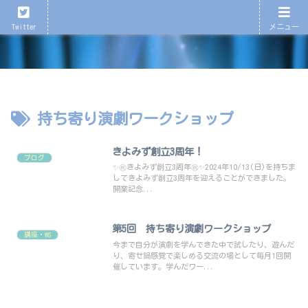
心が育つ、心が潤う演劇を！
Twitter
メニュー
持ち寄り演劇ワークショップ
きよみず創立3周年！
ブログ
✨㊗️きよみず創立3周年㊗️✨2024年10/13(日)を持ちま
してきよみず創立3周年を迎えることができました。
開業記念...
第5回 持ち寄り演劇ワークショップ
講座・WS
今まで自分が演劇を学んできた中で試したり、遊んだ
り、寄せ鍋感覚で楽しめる交流の場として毎月1回開
催しています。学んだワー...