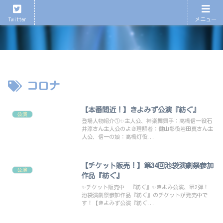
心が育つ、心が潤う演劇を！
Twitter
メニュー
コロナ
【本番間近！】きよみず公演『紡ぐ』
公演
登場人物紹介①✨主人公、神楽舞舞手：高橋信一役石
井淳さん主人公のよき理解者：健山彰役岩田真さん主
人公、信一の娘：高橋灯役...
【チケット販売！】第34回池袋演劇祭参加
公演
作品『紡ぐ』
✨チケット販売中 『紡ぐ』✨きよみ公演、第2弾！
池袋演劇祭参加作品『紡ぐ』のチケットが発売中で
す！【きよみず公演『紡ぐ...